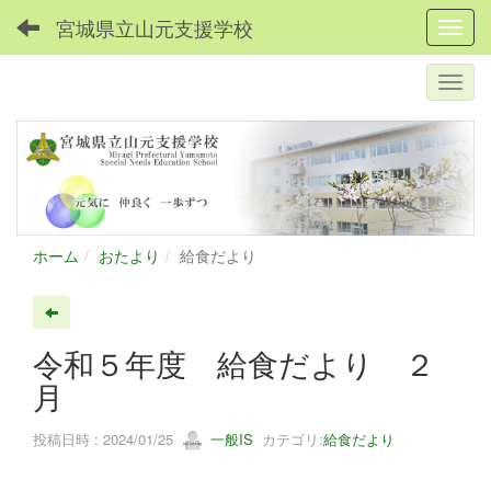
宮城県立山元支援学校
Toggl
ホーム
おたより
給食だより
令和５年度 給食だより ２
月
投稿日時 : 2024/01/25
一般IS
カテゴリ:
給食だより