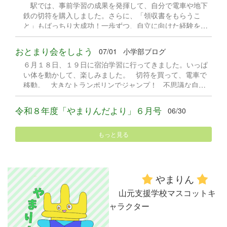
駅では、事前学習の成果を発揮して、自分で電車や地下
鉄の切符を購入しました。さらに、「領収書をもらうこ
と」もばっちり大成功！一歩ずつ、自立に向けた経験を積
み重ねています。 ベニーランドに到着してからは、あら
かじめ自分で決めていた乗り物へ！ルールやマナーを守
おとまり会をしよう
07/01
小学部ブログ
り、買い物学習もできました。
６月１８日、１９日に宿泊学習に行ってきました。いっぱ
い体を動かして、楽しみました。 切符を買って、電車で
移動。 大きなトランポリンでジャンプ！ 不思議な自転
車でサイクリング。パンダ号、発進！！
令和８年度「やまりんだより」６月号
06/30
もっと見る
やまりん
山元支援学校マスコットキ
ャラクター