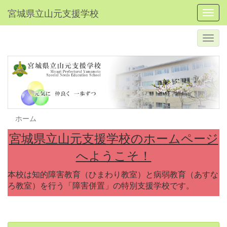
宮城県立山元支援学校
Toggl
ホーム
宮城県立山元支援学校のホームページ
へようこそ！
本校は知的障害教育（ひまわり教室）と病弱教育（あすな
ろ教室）を行う「障害併置」の特別支援学校です。