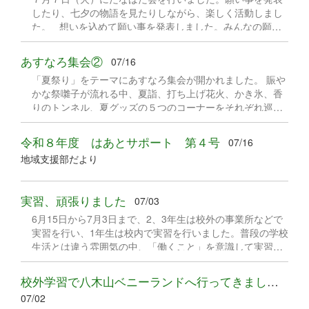
ちに関わる者全員の願いだと思います。御家庭だけではな
したり、七夕の物語を見たりしながら、楽しく活動しまし
ました。
く、様々な場面で、私たち教職員も含む様々な方々が、少
た。 想いを込めて願い事を発表しました。みんなの願い
しでも目を配れるような社会であってほしいです。 子ど
が叶いますように。 あすなろ教室の友達も願い事を発表
もたちだけではなく御家族の皆さまも健やかに過ごしてほ
しました。素敵な願い事だね。 プレイバルーンで天の川
しいですし...
あすなろ集会②
07/16
の世界を楽しみました。とても綺麗だね。
「夏祭り」をテーマにあすなろ集会が開かれました。 賑や
かな祭囃子が流れる中、夏詣、打ち上げ花火、かき氷、香
りのトンネル、夏グッズの５つのコーナーをそれぞれ巡り
ました。 夏グッズを手に取ったり、爽やかなミントの香り
のトンネルをくぐったりドキドキワクワクの体験をしまし
令和８年度 はあとサポート 第４号
07/16
た。 スイッチを使っての活動では、花火を打ち上げたりか
地域支援部だより
き氷を作ったり、扇風機を回して風鈴とかざぐるまに風を
送ったりして楽しみました。 病棟でもオンラインで一緒に
楽しみました。 夏休みを前に児童生徒の笑顔があふれる集
実習、頑張りました
07/03
会となりました。
6月15日から7月3日まで、2、3年生は校外の事業所などで
実習を行い、1年生は校内で実習を行いました。普段の学校
生活とは違う雰囲気の中、「働くこと」を意識して実習を
頑張ることができました。 清掃の仕事を行っています ゴ
ミ袋づくり 農業の仕事も頑張りました
校外学習で八木山ベニーランドへ行ってきました！
07/02