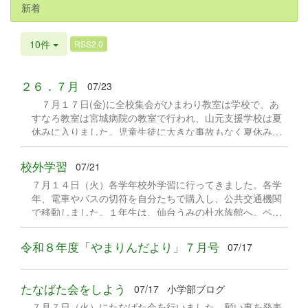
新着
10件
RSS2.0
２６．７月
07/23
７月１７日(金)に全校集会がひまわり教室は学校で、あ
すなろ教室は宮城病院の教室で行われ、山元支援学校は夏
休みに入りました。児童生徒に大きな事故もなく夏休みを
迎えることができたのも、本校教職員の力はもちろんです
が、保護者の皆さまの御理解、御協力があってこそです
校外学習
07/21
し、宮城病院の職員の皆さまや地域の皆さま、スクールバ
７月１４日（火）各学年校外学習に行ってきました。各学
ス関係の皆さまや給食の調理員の皆さま、そして行政や福
年、電車やバスの切符を自分たちで購入し、公共交通機関
祉事業所関係の皆さまのお力があってのことです。皆さま
で移動しました。１年生は、仙台うみの杜水族館へ。ペン
に心より御礼申し上げます。 全校集会ではここまでの振
ギンの餌やりやイルカショーを楽しみました。２年生は、
り返りや夏休み中にしてほしいことなどを話したのです
松島へ。円通院で自分だけの数珠づくりを行いました。３
が、何よりも強調したのは、夏休みが終わった後の８月２
令和８年度「やまりんだより」７月号
07/17
年生は新利府のＶＳパークへ。自分の体験したい遊びを選
４日(月)に、全員元気に登校してほしい、ということでし
び、たくさん体を動かしました。 ペンギンの餌やり おいし
た。 海難事故や交通事故等で子どもが犠牲になるニュー
いごはんも食べました。 数珠づくり。自分で色を選びまし
スが散見されます。事故に遭ったり病気になったりするこ
たなばた会をしよう
07/17
小学部ブログ
た。 笹かまを焼いて食べました。おいしかったです。 「Ｖ
となく、夏休みを元気に過ごしてほしい。それが子どもた
７月７日（火）にたなばた会を行いました。願い事を発表
Ｓパーク」。ネットが移動する卓球やセグウェイを楽しみ