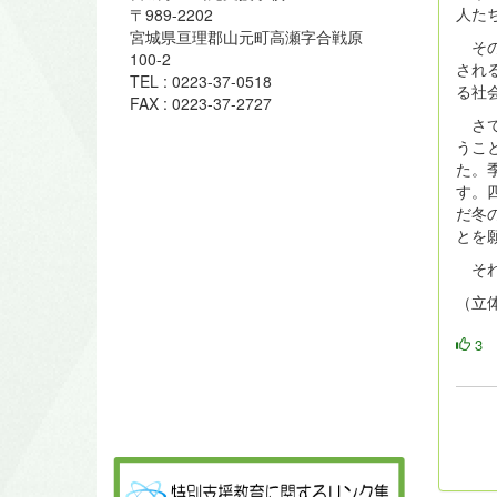
人た
〒989-2202
宮城県亘理郡山元町高瀬字合戦原
その
100-2
され
TEL : 0223-37-0518
る社
FAX : 0223-37-2727
さて
うこ
た。
す。
だ冬
とを
それ
（立
3