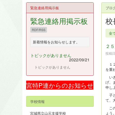
緊急連絡用掲示板
ブロ
緊急連絡用掲示板
校
RDF/RSS
全
新着情報をお知らせします。
２５
投稿日時
トピックがありません
2022/09/21
１２
トピックがありません
を重
いき
げ、
宮特P連からのお知らせ
申し
子ど
て、
学校情報
この
ょう
宮城県立山元支援学校