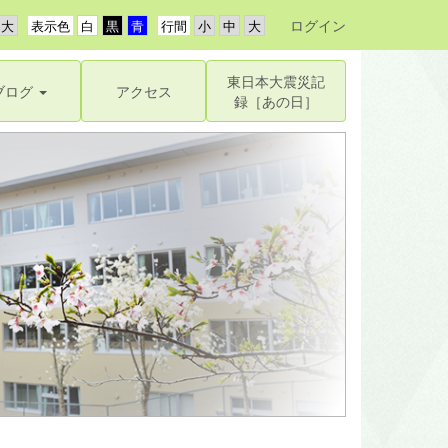
ログイン
表示色
行間
東日本大震災記
ブログ
アクセス
録［あの日］