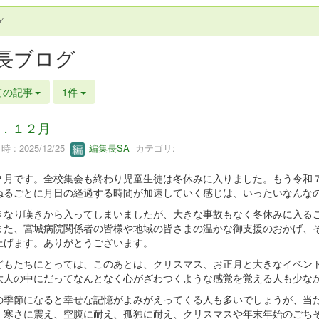
グ
長ブログ
ての記事
1件
．１２月
 : 2025/12/25
編集長SA
カテゴリ:
月です。全校集会も終わり児童生徒は冬休みに入りました。もう令和７
ねるごとに月日の経過する時間が加速していく感じは、いったいなんな
なり嘆きから入ってしまいましたが、大きな事故もなく冬休みに入るこ
また、宮城病院関係者の皆様や地域の皆さまの温かな御支援のおかげ、
上げます。ありがとうございます。
もたちにとっては、このあとは、クリスマス、お正月と大きなイベント
大人の中にだってなんとなく心がざわつくような感覚を覚える人も少な
季節になると幸せな記憶がよみがえってくる人も多いでしょうが、当た
。寒さに震え、空腹に耐え、孤独に耐え、クリスマスや年末年始のごち