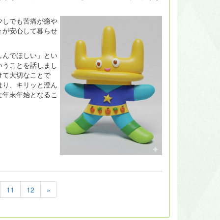
少しでも苦痛が癒や
々が安心して暮らせ
しんでほしい」とい
いうことを話しまし
けて大切なことで
はり、キリッと澄ん
な年末年始となるこ
11
12
»