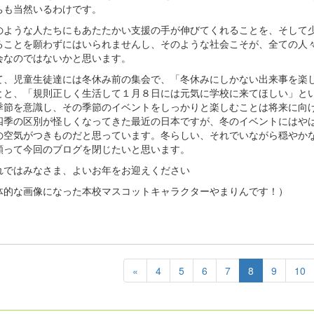
ちも当然いるわけです。
ような人たちにもあたたかい支援の手が伸びてくれることを、そして
ることを願わずにはいられませんし、そのような社会こそが、全ての人
会なのではないかと思います。
、児童生徒達には冬休み前の集会で、「冬休みにしかない出来事を楽
とと、「規則正しく生活して１月８日には元気に学校に来てほしい」と
季節を意識し、その季節のイベントをしっかりと楽しむことは将来に向
四季の区別が怪しくなってきた最近の日本ですが、冬のイベントにはや
の空気がつきものだと思っています。冬らしい、それでいながら穏やか
願って今回のブログを閉じたいと思います。
ではみなさま、よいお年をお迎えください
体的な画像になった本校マスコットキャラクターやまりんです！）
«
4
5
6
7
8
9
10