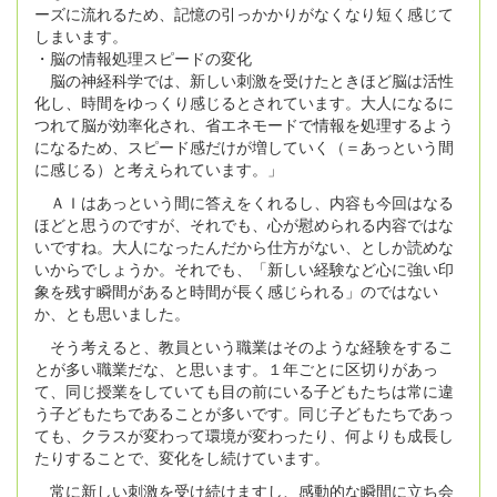
ーズに流れるため、記憶の引っかかりがなくなり短く感じて
しまいます。
・脳の情報処理スピードの変化
脳の神経科学では、新しい刺激を受けたときほど脳は活性
化し、時間をゆっくり感じるとされています。大人になるに
つれて脳が効率化され、省エネモードで情報を処理するよう
になるため、スピード感だけが増していく（＝あっという間
に感じる）と考えられています。」
ＡＩはあっという間に答えをくれるし、内容も今回はなる
ほどと思うのですが、それでも、心が慰められる内容ではな
いですね。大人になったんだから仕方がない、としか読めな
いからでしょうか。それでも、「新しい経験など心に強い印
象を残す瞬間があると時間が長く感じられる」のではない
か、とも思いました。
そう考えると、教員という職業はそのような経験をするこ
とが多い職業だな、と思います。１年ごとに区切りがあっ
て、同じ授業をしていても目の前にいる子どもたちは常に違
う子どもたちであることが多いです。同じ子どもたちであっ
ても、クラスが変わって環境が変わったり、何よりも成長し
たりすることで、変化をし続けています。
常に新しい刺激を受け続けますし、感動的な瞬間に立ち会