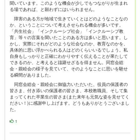
聞いています。このような機会が少しでもつながりが生まれ
る場であれば、と願わずにはいられません。
障害のある方が地域で生きていくとはどのようなことなの
か、ということについて考えさせられる機会が多いです。
「共生社会」「インクルーシブ社会」「インクルーシブ教
育」等々の言葉を聞いたことのある方は多いと思います。し
かし、実際にそれがどのような社会なのか、教育なのかを、
具体的に思い浮かべられる人はどのくらいいるでしょう。私
自身もしっかりと正確にわかりやすく伝えることが果たして
できるのか、と考えると躊躇せざるを得ません。同窓会総
会・親睦会の様子を見ていて、そのようなことに思いを馳せ
る瞬間がありました。
同窓会総会・親睦会に御協力いただいた、役員の保護者の
皆さま、付き添いの保護者の皆さま、本校教職員、そして集
まってくれた卒業生の皆さま(また来年も元気な姿を見せてく
ださい！)に感謝申し上げます。どうもありがとうございまし
た。
1