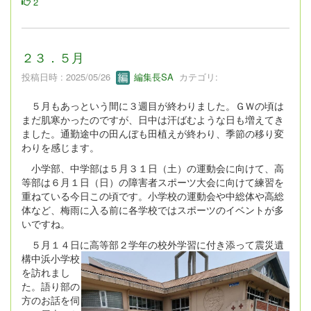
2
２３．５月
投稿日時 : 2025/05/26
編集長SA
カテゴリ:
５月もあっという間に３週目が終わりました。ＧＷの頃は
まだ肌寒かったのですが、日中は汗ばむような日も増えてき
ました。通勤途中の田んぼも田植えが終わり、季節の移り変
わりを感じます。
小学部、中学部は５月３１日（土）の運動会に向けて、高
等部は６月１日（日）の障害者スポーツ大会に向けて練習を
重ねている今日この頃です。小学校の運動会や中総体や高総
体など、梅雨に入る前に各学校ではスポーツのイベントが多
いですね。
５月１４日に高等部２学年の校外学習に付き添って
震災遺
構中浜小学校
を訪れまし
た。語り部の
方のお話を伺