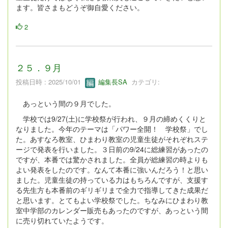
ます。皆さまもどうぞ御自愛ください。
2
２５．９月
投稿日時 : 2025/10/01
編集長SA
カテゴリ:
あっという間の９月でした。
学校では9/27(土)に学校祭が行われ、９月の締めくくりと
なりました。今年のテーマは「パワー全開！ 学校祭」でし
た。あすなろ教室、ひまわり教室の児童生徒がそれぞれステ
ージで発表を行いました。３日前の9/24に総練習があったの
ですが、本番では驚かされました。全員が総練習の時よりも
よい発表をしたのです。なんて本番に強いんだろう！と思い
ました。児童生徒の持っている力はもちろんですが、支援す
る先生方も本番前のギリギリまで全力で指導してきた成果だ
と思います。とてもよい学校祭でした。ちなみにひまわり教
室中学部のカレンダー販売もあったのですが、あっという間
に売り切れていたようです。