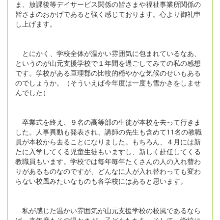
ま、放課後等デイサービス関係の皆さまや福祉事業所関係の
皆さまのおかげであると強く感じております。心より御礼申
し上げます。
とにかく、学校全体が温かい雰囲気に包まれているなあ、
というのが山元支援学校で１年間を過ごしてみての私の感想
です。学校がある亘理郡の比較的穏やかな気候のせいもある
のでしょうか。（そういえば今年度は一度も雪かきをしませ
んでした）
卒業式を終え、９名の高等部の生徒が本校を去って行きま
した。人事異動も発表され、講師の先生も含めて11名の教職
員が本校から去ることになりました。もちろん、４月には新
たに入学してくる児童生徒もいますし、新しく赴任してくる
教職員もいます。学校では毎年毎年たくさんの人の入れ替わ
りがあるものなのですが、どんなに人が入れ替わっても変わ
らない校風みたいなものも各学校にはあると思います。
私が感じた温かい雰囲気が山元支援学校の校風であるなら
ば、来年度もその温かさが、子どもたちを、そして、学校に