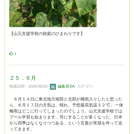
【山元支援学校の校庭のひまわりです】
1
２５．６月
投稿日時 : 2025/06/23
編集長SA
カテゴリ:
６月１４日に東北地方南部と北部が梅雨入りしたと思った
ら、６月１７日の天気は、晴れ、予想最高気温３２℃。一体
梅雨はどこに行ってしまったのでしょう。山元支援学校では
プール学習も始まります。耳にすることが多くなった、日本
から四季はなくなりつつある、という言葉が実感を伴って迫
ってきます。