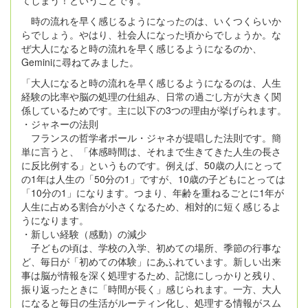
てしまう！ということです。
時の流れを早く感じるようになったのは、いくつくらいか
らでしょう。やはり、社会人になった頃からでしょうか。な
ぜ大人になると時の流れを早く感じるようになるのか、
Geminiに尋ねてみました。
「大人になると時の流れを早く感じるようになるのは、人生
経験の比率や脳の処理の仕組み、日常の過ごし方が大きく関
係しているためです。主に以下の3つの理由が挙げられます。
・ジャネーの法則
フランスの哲学者ポール・ジャネが提唱した法則です。簡
単に言うと、「体感時間は、それまで生きてきた人生の長さ
に反比例する」というものです。例えば、50歳の人にとって
の1年は人生の「50分の1」ですが、10歳の子どもにとっては
「10分の1」になります。つまり、年齢を重ねるごとに1年が
人生に占める割合が小さくなるため、相対的に短く感じるよ
うになります。
・新しい経験（感動）の減少
子どもの頃は、学校の入学、初めての場所、季節の行事な
ど、毎日が「初めての体験」にあふれています。新しい出来
事は脳が情報を深く処理するため、記憶にしっかりと残り、
振り返ったときに「時間が長く」感じられます。一方、大人
になると毎日の生活がルーティン化し、処理する情報がスム