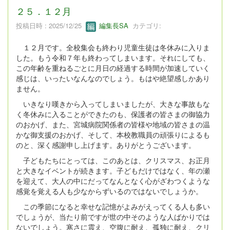
２５．１２月
投稿日時 : 2025/12/25
編集長SA
カテゴリ:
１２月です。全校集会も終わり児童生徒は冬休みに入りま
した。もう令和７年も終わってしまいます。それにしても、
この年齢を重ねるごとに月日の経過する時間が加速していく
感じは、いったいなんなのでしょう。もはや絶望感しかあり
ません。
いきなり嘆きから入ってしまいましたが、大きな事故もな
く冬休みに入ることができたのも、保護者の皆さまの御協力
のおかげ、また、宮城病院関係者の皆様や地域の皆さまの温
かな御支援のおかげ、そして、本校教職員の頑張りによるも
のと、深く感謝申し上げます。ありがとうございます。
子どもたちにとっては、このあとは、クリスマス、お正月
と大きなイベントが続きます。子どもだけではなく、年の瀬
を迎えて、大人の中にだってなんとなく心がざわつくような
感覚を覚える人も少なからずいるのではないでしょうか。
この季節になると幸せな記憶がよみがえってくる人も多い
でしょうが、当たり前ですが世の中そのような人ばかりでは
ないでしょう。寒さに震え、空腹に耐え、孤独に耐え、クリ