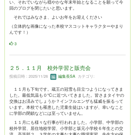
い、それでいながら穏やかな年末年始となることを願って今
回のブログを閉じたいと思います。
それではみなさま、よいお年をお迎えください
（立体的な画像になった本校マスコットキャラクターやまり
んです！）
3
２５．１１月 校外学習と販売会
投稿日時 : 2025/11/26
編集長SA
カテゴリ:
１１月も下旬です。蔵王の冠雪も目立つようになってきま
した。最低気温も０℃に近づいてきました。皆さまタイヤの
交換はお済みでしょうか？インフルエンザも猛威を振るって
います。本校でも罹患した児童生徒はいますが、幸いなこと
に学部の閉鎖などには至っていません。
１１月にも様々な行事が行われました。小学部、中学部の
校外学習、居住地校学習、小学部と坂元小学校６年生との交
流、高等部２、３学年の大事な大事な職場実習。先生方や保