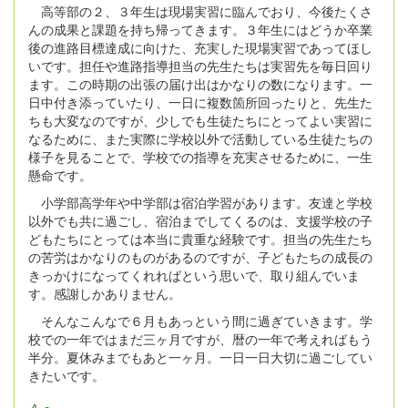
高等部の２、３年生は現場実習に臨んでおり、今後たくさ
んの成果と課題を持ち帰ってきます。３年生にはどうか卒業
後の進路目標達成に向けた、充実した現場実習であってほし
いです。担任や進路指導担当の先生たちは実習先を毎日回り
ます。この時期の出張の届け出はかなりの数になります。一
日中付き添っていたり、一日に複数箇所回ったりと、先生た
ちも大変なのですが、少しでも生徒たちにとってよい実習に
なるために、また実際に学校以外で活動している生徒たちの
様子を見ることで、学校での指導を充実させるために、一生
懸命です。
小学部高学年や中学部は宿泊学習があります。友達と学校
以外でも共に過ごし、宿泊までしてくるのは、支援学校の子
どもたちにとっては本当に貴重な経験です。担当の先生たち
の苦労はかなりのものがあるのですが、子どもたちの成長の
きっかけになってくれればという思いで、取り組んでいま
す。感謝しかありません。
そんなこんなで６月もあっという間に過ぎていきます。学
校での一年ではまだ三ヶ月ですが、暦の一年で考えればもう
半分。夏休みまでもあと一ヶ月。一日一日大切に過ごしてい
きたいです。