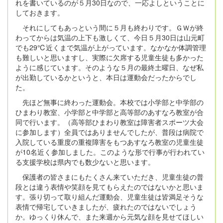
れを書いているのが５月30日なので、一応よしということに
しておきます。
それにしてもあっという間に５月も終わりです。ＧＷが終
わってからは気温の上下も激しくて、今日５月30日は山元町
でも29℃近くまで気温が上がっています。なかなか体調管理
も難しいと思いますし、実際に欠席する児童生徒も多かった
ように感じています。そのような５月の最終土曜日、なぜ私
が出勤しているかというと、本日は運動会だったからでし
た。
先ほど無事に終わった運動会。本校では小学部と中学部の
ひまわり教室、小学部と中学部と高等部のあすなろ教室が合
同で行います。（高等部ひまわり教室は障害者スポーツ大会
に参加します）全員ではありませんでしたが、普段は病院で
入院している重度の重複障害をもつあすなろ教室の児童生徒
が10名近く参加しました。このような形で行事が行われてい
る支援学校は県内でも数少ないと思います。
保護者の皆さまにもたくさん来ていただき、児童生徒の普
段とは違う表情や笑顔を見てもらえたのではないかと思いま
す。張り切って取り組んだ運動会、児童生徒は皆満足そうな
表情で帰宅していきましたが、疲れたのではないでしょう
か。ゆっくり休んで、また来週から元気な顔を見せてほしい