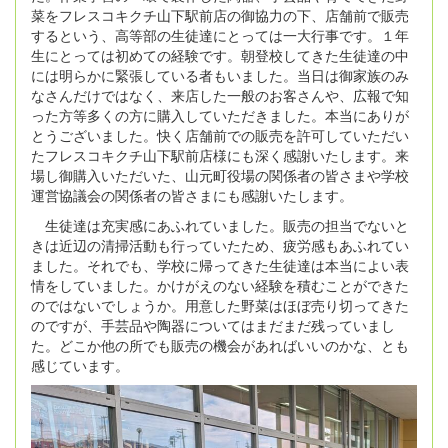
菜をフレスコキクチ山下駅前店の御協力の下、店舗前で販売
するという、高等部の生徒達にとっては一大行事です。１年
生にとっては初めての経験です。朝登校してきた生徒達の中
には明らかに緊張している者もいました。当日は御家族のみ
なさんだけではなく、来店した一般のお客さんや、広報で知
った方等多くの方に購入していただきました。本当にありが
とうございました。快く店舗前での販売を許可していただい
たフレスコキクチ山下駅前店様にも深く感謝いたします。来
場し御購入いただいた、山元町役場の関係者の皆さまや学校
運営協議会の関係者の皆さまにも感謝いたします。
生徒達は充実感にあふれていました。販売の担当でないと
きは近辺の清掃活動も行っていたため、疲労感もあふれてい
ました。それでも、学校に帰ってきた生徒達は本当によい表
情をしていました。かけがえのない経験を積むことができた
のではないでしょうか。用意した野菜はほぼ売り切ってきた
のですが、手芸品や陶器についてはまだまだ残っていまし
た。どこか他の所でも販売の機会があればいいのかな、とも
感じています。