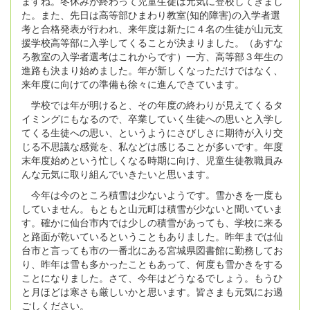
ますね。冬休みが終わって児童生徒は元気に登校してきまし
た。また、先日は高等部ひまわり教室(知的障害)の入学者選
考と合格発表が行われ、来年度は新たに４名の生徒が山元支
援学校高等部に入学してくることが決まりました。（あすな
ろ教室の入学者選考はこれからです）一方、高等部３年生の
進路も決まり始めました。年が新しくなっただけではなく、
来年度に向けての準備も徐々に進んできています。
学校では年が明けると、その年度の終わりが見えてくるタ
イミングにもなるので、卒業していく生徒への思いと入学し
てくる生徒への思い、というようにさびしさに期待が入り交
じる不思議な感覚を、私などは感じることが多いです。年度
末年度始めという忙しくなる時期に向け、児童生徒教職員み
んな元気に取り組んでいきたいと思います。
今年は今のところ積雪は少ないようです。雪かきを一度も
していません。もともと山元町は積雪が少ないと聞いていま
す。確かに仙台市内では少しの積雪があっても、学校に来る
と路面が乾いているということもありました。昨年までは仙
台市と言っても市の一番北にある宮城県図書館に勤務してお
り、昨年は雪も多かったこともあって、何度も雪かきをする
ことになりました。さて、今年はどうなるでしょう。もうひ
と月ほどは寒さも厳しいかと思います。皆さまも元気にお過
ごしください。