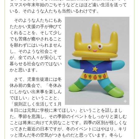
スマスや年末年始のごちそうなどとはほど遠い生活を送って
いる、そのような人たちも当然いるわけです。
そのような人たちにもあ
たたかい支援の手が伸びて
くれることを、そして少し
でも苦痛が癒やされること
を願わずにはいられません
し、そのような社会こそ
が、全ての人々が安心して
暮らせる社会なのではない
かと思います。
さて、児童生徒達には冬
休み前の集会で、「冬休み
にしかない出来事を楽しん
でほしい」ということと、
「規則正しく生活して１月
８日には元気に学校に来てほしい」ということを話しまし
た。季節を意識し、その季節のイベントをしっかりと楽しむ
ことは将来に向けて大切なことです。四季の区別が怪しくな
ってきた最近の日本ですが、冬のイベントにはやはり、キリ
ッと澄んだ冬の空気がつきものだと思っています。冬らし