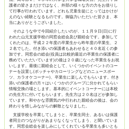
護者の皆さまだけではなく、外部の様々な方の力をお借りし
て行事が行われています。どれも児童生徒にとってはかけが
えのない経験となるものです。御協力いただいた皆さま、本
当にありがとうございました。
そのような中で今回紹介したいのが、１１月９日(日)に行
われた山元支援学校の同窓会総会及び親睦会です。参加して
くれたのは、平成２２年度の卒業生から昨年度の卒業生、２
２名でした。付き添いの保護者もあわせると４０名近くの参
加です。同窓会の総会(役員は比較的最近の卒業生の保護者に
務めていただいています)の後は２０歳になった卒業生をお祝
いします。最後に親睦会として、いくつかのイベントのコー
ナーを設置し(ボッチャやカローリングなどのニュースポー
ツ、カラオケコーナー)、卒業生に楽しんでもらいます。付き
添いの保護者の方々はいくつかのグループに分かれてもらい
情報交換の場とします。基本的にイベントコーナーには本校
の先生方に付いてもらいます。先生方は２０名ほどが参加し
ています。和やかな雰囲気の中行われた親睦会の後は、会の
終わりを惜しみながらの解散となりました。
支援学校を卒業してしまうと、卒業生同士、あるいは保護
者同士のつながりがあまりなくなってしまう、と聞いていま
す。同窓会総会を楽しみにしてくれている卒業生も多いとも