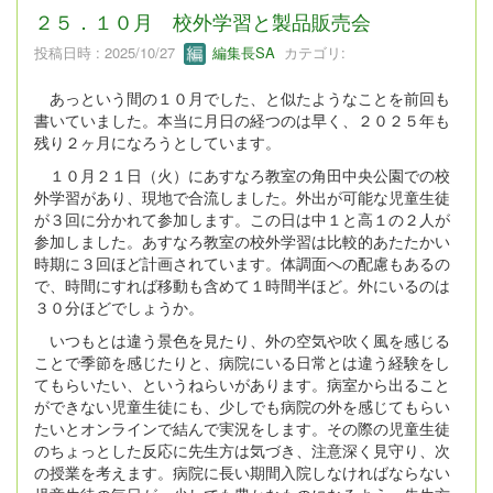
２５．１０月 校外学習と製品販売会
投稿日時 : 2025/10/27
編集長SA
カテゴリ:
あっという間の１０月でした、と似たようなことを前回も
書いていました。本当に月日の経つのは早く、２０２５年も
残り２ヶ月になろうとしています。
１０月２１日（火）にあすなろ教室の角田中央公園での校
外学習があり、現地で合流しました。外出が可能な児童生徒
が３回に分かれて参加します。この日は中１と高１の２人が
参加しました。あすなろ教室の校外学習は比較的あたたかい
時期に３回ほど計画されています。体調面への配慮もあるの
で、時間にすれば移動も含めて１時間半ほど。外にいるのは
３０分ほどでしょうか。
いつもとは違う景色を見たり、外の空気や吹く風を感じる
ことで季節を感じたりと、病院にいる日常とは違う経験をし
てもらいたい、というねらいがあります。病室から出ること
ができない児童生徒にも、少しでも病院の外を感じてもらい
たいとオンラインで結んで実況をします。その際の児童生徒
のちょっとした反応に先生方は気づき、注意深く見守り、次
の授業を考えます。病院に長い期間入院しなければならない