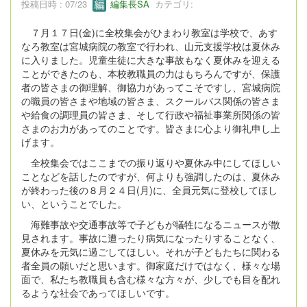
投稿日時 : 07/23
編集長SA
カテゴリ:
７月１７日(金)に全校集会がひまわり教室は学校で、あす
なろ教室は宮城病院の教室で行われ、山元支援学校は夏休み
に入りました。児童生徒に大きな事故もなく夏休みを迎える
ことができたのも、本校教職員の力はもちろんですが、保護
者の皆さまの御理解、御協力があってこそですし、宮城病院
の職員の皆さまや地域の皆さま、スクールバス関係の皆さま
や給食の調理員の皆さま、そして行政や福祉事業所関係の皆
さまのお力があってのことです。皆さまに心より御礼申し上
げます。
全校集会ではここまでの振り返りや夏休み中にしてほしい
ことなどを話したのですが、何よりも強調したのは、夏休み
が終わった後の８月２４日(月)に、全員元気に登校してほし
い、ということでした。
海難事故や交通事故等で子どもが犠牲になるニュースが散
見されます。事故に遭ったり病気になったりすることなく、
夏休みを元気に過ごしてほしい。それが子どもたちに関わる
者全員の願いだと思います。御家庭だけではなく、様々な場
面で、私たち教職員も含む様々な方々が、少しでも目を配れ
るような社会であってほしいです。